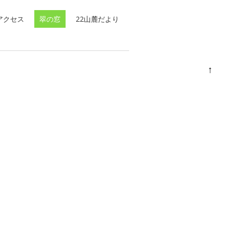
アクセス
翠の窓
22山麓だより
↑