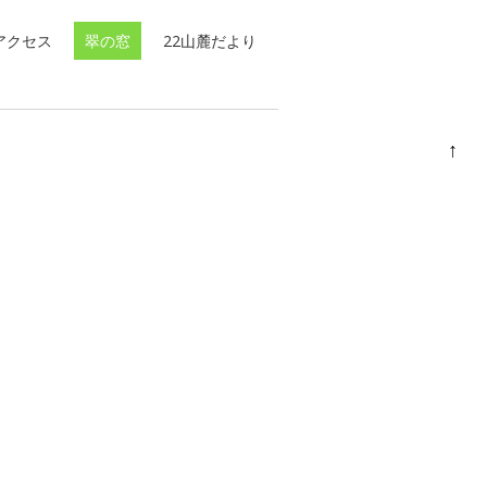
アクセス
翠の窓
22山麓だより
↑