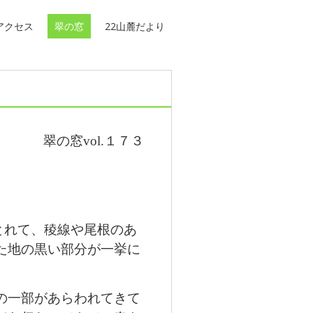
アクセス
翠の窓
22山麓だより
.１７３
とれて、稜線や尾根のあ
た地の黒い部分が一挙に
の一部があらわれてきて