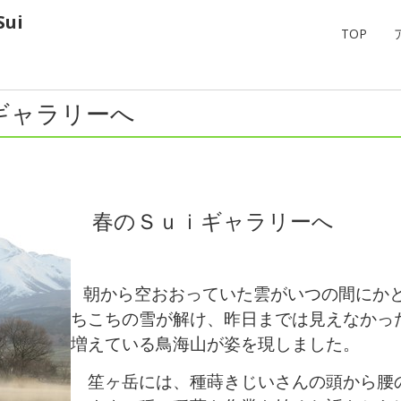
ui
TOP
ギャラリーへ
翠の窓vol
春のＳｕｉギャラリーへ
朝から空おおっていた雲がいつの間にか
ちこちの雪が解け、昨日までは見えなかっ
増えている鳥海山が姿を現しました。
笙ヶ岳には、種蒔きじいさんの頭から腰