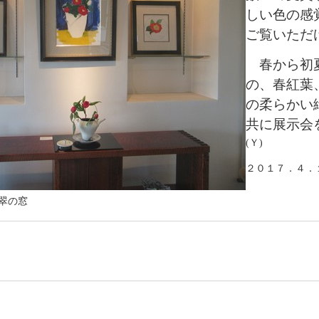
しい色の感
ご覧いただ
春から初夏
の、春紅葉
の柔らかい
共に展示会
(Ｙ)
２０１７．４．
翠の窓