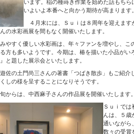
います。稲の種蒔き作業を始めた話もちら
いよいよ本番へと向かう期待が高まります
４月末には、Ｓｕｉは８周年を迎えます
んの水彩画展を間もなく開催いたします。
みやすく優しい水彩画は、年々ファンを増やし、こ
る方も多いようです。今期は、椿を描いた小品がい
』と題した展示会といたします。
遊佐の土門尚三さんの著書「つばき散歩」もご紹介
くしの様を呈することになりそうです。
旬からは、中西麻子さんの作品展を開催いたします
Ｓｕｉでは
んは、５歳
通いながら
数々の受賞