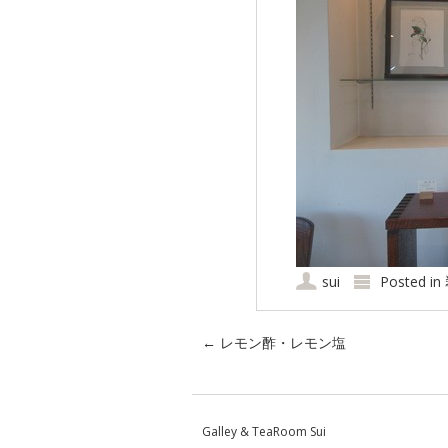
sui
Posted in
Post navigation
←
レモン酢・レモン塩
Galley & TeaRoom Sui