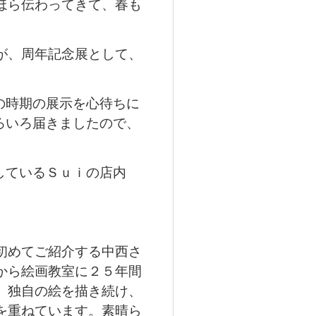
ほら伝わってきて、春も
。
が、周年記念展として、
の時期の展示を心待ちに
ろいろ届きましたので、
しているＳｕｉの店内
。
初めてご紹介する中西さ
から絵画教室に２５年間
、独自の絵を描き続け、
を重ねています。素晴ら