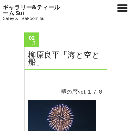
ギャラリー&ティール
ーム Sui
Galley & TeaRoom Sui
02
11月
柳原良平「海と空と
船」
翠の窓vol.１７６