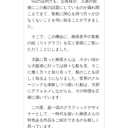
Suiの店内でも、お客様が、入港の前
後にこの船の話題にしているのが漏れ聞
こえてきて、客船に関心を持つ方々が少
なくないことを伺い知ることができまし
た。
そこで、この機会に、柳原良平の客船
の絵（リトグラフ）を広く皆様にご覧い
ただくことにしました。
大阪に育った柳原さんは、小さい頃か
ら大阪港に行っては様々な船を見、そこ
に働く方々と知り合って、船のことを詳
しく知るようになりました。世界のクル
ージングも体験しつつ描いた船は、大胆
にデフォルメしながらも、その特徴を正
確に描いています。
この度、超一流のグラフィックデザイ
ナーとして、一時代を築いた柳原さんの
特色ある作品をご紹介できるのを嬉しく
思っています。