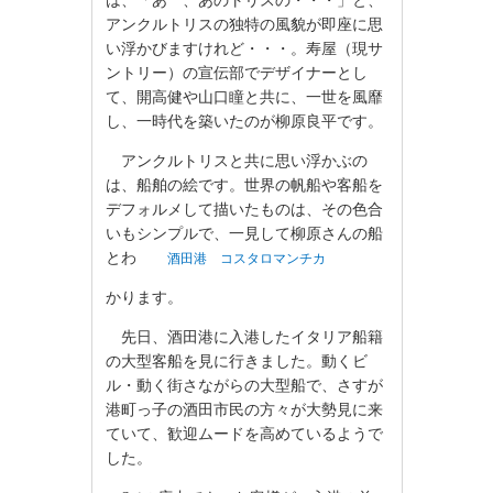
は、「あゝ、あのトリスの・・・」と、
アンクルトリスの独特の風貌が即座に思
い浮かびますけれど・・・。寿屋（現サ
ントリー）の宣伝部でデザイナーとし
て、開高健や山口瞳と共に、一世を風靡
し、一時代を築いたのが柳原良平です。
アンクルトリスと共に思い浮かぶの
は、船舶の絵です。世界の帆船や客船を
デフォルメして描いたものは、その色合
いもシンプルで、一見して柳原さんの船
とわ
酒田港 コスタロマンチカ
かります。
先日、酒田港に入港したイタリア船籍
の大型客船を見に行きました。動くビ
ル・動く街さながらの大型船で、さすが
港町っ子の酒田市民の方々が大勢見に来
ていて、歓迎ムードを高めているようで
した。