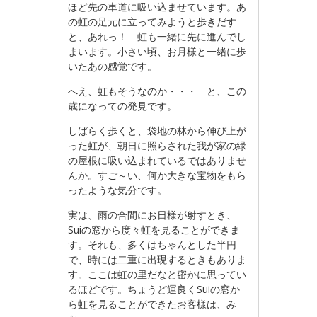
ほど先の車道に吸い込ませています。あ
の虹の足元に立ってみようと歩きだす
と、あれっ！ 虹も一緒に先に進んでし
まいます。小さい頃、お月様と一緒に歩
いたあの感覚です。
へえ、虹もそうなのか・・・ と、この
歳になっての発見です。
しばらく歩くと、袋地の林から伸び上が
った虹が、朝日に照らされた我が家の緑
の屋根に吸い込まれているではありませ
んか。すご～い、何か大きな宝物をもら
ったような気分です。
実は、雨の合間にお日様が射すとき、
Suiの窓から度々虹を見ることができま
す。それも、多くはちゃんとした半円
で、時には二重に出現するときもありま
す。ここは虹の里だなと密かに思ってい
るほどです。ちょうど運良くSuiの窓か
ら虹を見ることができたお客様は、み