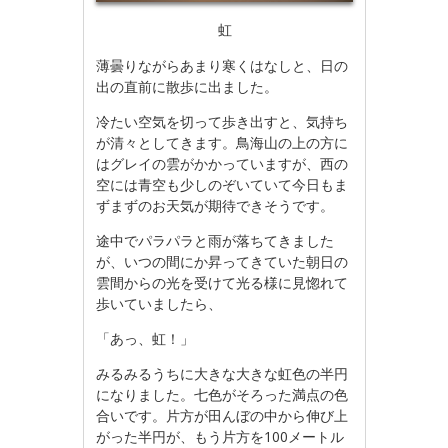
虹
薄曇りながらあまり寒くはなしと、日の
出の直前に散歩に出ました。
冷たい空気を切って歩き出すと、気持ち
が清々としてきます。鳥海山の上の方に
はグレイの雲がかかっていますが、西の
空には青空も少しのぞいていて今日もま
ずまずのお天気が期待できそうです。
途中でパラパラと雨が落ちてきました
が、いつの間にか昇ってきていた朝日の
雲間からの光を受けて光る様に見惚れて
歩いていましたら、
「あっ、虹！」
みるみるうちに大きな大きな虹色の半円
になりました。七色がそろった満点の色
合いです。片方が田んぼの中から伸び上
がった半円が、もう片方を100メートル