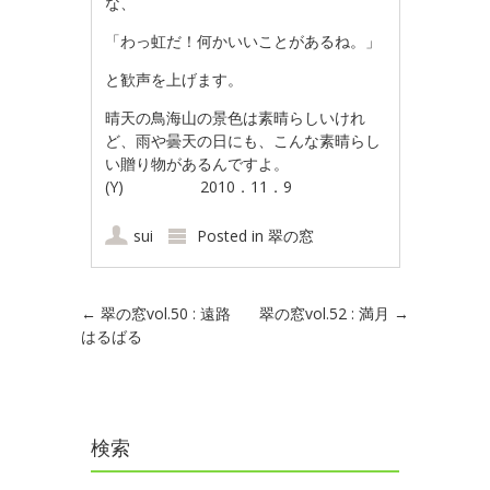
な、
「わっ虹だ！何かいいことがあるね。」
と歓声を上げます。
晴天の鳥海山の景色は素晴らしいけれ
ど、雨や曇天の日にも、こんな素晴らし
い贈り物があるんですよ。
(Y) 2010．11．9
sui
Posted in
翠の窓
Post navigation
←
翠の窓vol.50 : 遠路
翠の窓vol.52 : 満月
→
はるばる
検索