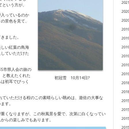
20
めてという方が、
20
が入っているのか
20
この景色を見て、
201
てきました。
201
美しい紅葉の鳥海
20
足していただけた
20
20
S市県人会の旅の
20
た」と教えたくれた
初冠雪 10月14日?
ちは初耳でびっく
201
201
入れていただける程のこの素晴らしい眺めは、遊佐の大事な
20
います。
20
が重くなりますが、この秋風景を愛で、次第に白くなってい
20
れからの楽しみでもあります。
20