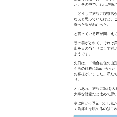
た。その中で、Suiは初
「どうして旅程に喫茶店
なぁと思っていたけど、
寄った訳がわかった。」
と言っている声が聞こえ
朝の雲がとれて、それは
山を目の当たりにして満
ようです。
先日は、「仙台在住の山形
企画の旅程にSuiがあっ
お客様がいました。私た
り。
ともあれ、旅程にSuiを
大事な財産だと改めて思
冬に向かう季節は少し気
く鳥海山を眺めるのはこ