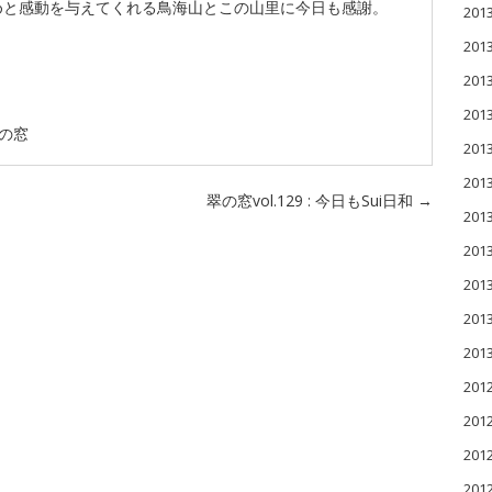
めと感動を与えてくれる鳥海山とこの山里に今日も感謝。
201
201
20
20
の窓
20
20
翠の窓vol.129 : 今日もSui日和
→
20
20
20
20
20
201
201
201
20