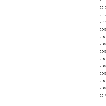
20
20
20
20
200
200
200
20
20
20
20
20
20
20