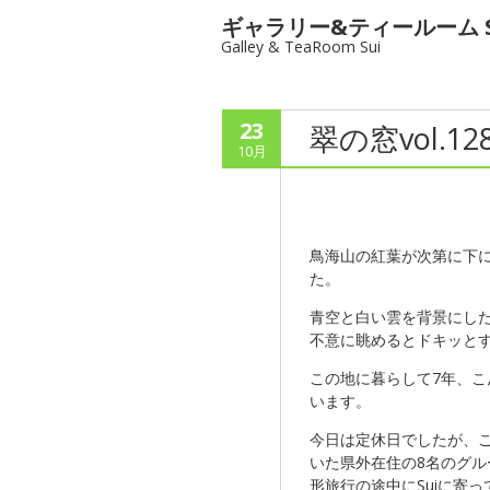
ギャラリー&ティールーム S
Galley & TeaRoom Sui
23
翠の窓vol.1
10月
鳥海山の紅葉が次第に下
た。
青空と白い雲を背景にし
不意に眺めるとドキッと
この地に暮らして7年、
います。
今日は定休日でしたが、
いた県外在住の8名のグル
形旅行の途中にSuiに寄