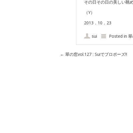
その日その日の美しい眺
（Y）
2013．10．23
sui
Posted in
翠
Post navigation
←
翠の窓vol.127 : Suiでプロポーズ!!