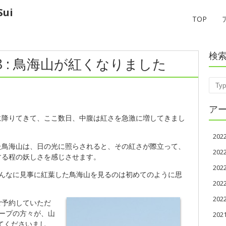
ui
TOP
検
28 : 鳥海山が紅くなりました
Sear
ア
に降りてきて、ここ数日、中腹は紅さを急激に増してきまし
20
た鳥海山は、日の光に照らされると、その紅さが際立って、
20
する程の妖しさを感じさせます。
20
こんなに見事に紅葉した鳥海山を見るのは初めてのように思
20
20
ご予約していただ
ープの方々が、山
202
ってくださいまし