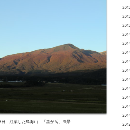
20
20
20
201
201
20
20
20
20
20
20
20
20
23日 紅葉した鳥海山 「笙が岳」風景
201