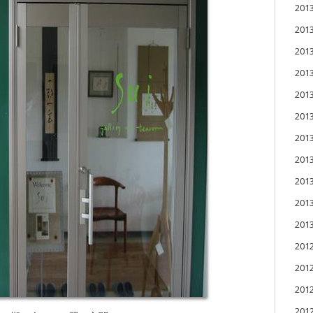
201
201
20
20
20
20
20
20
20
20
20
201
201
201
20