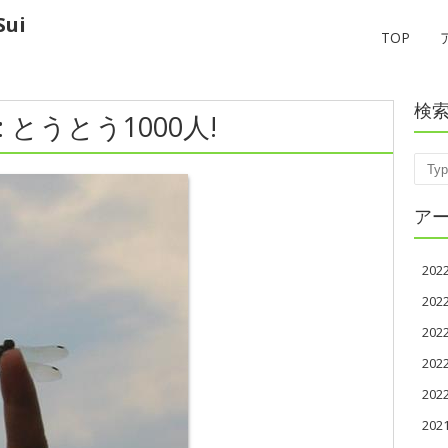
ui
TOP
検
 : とうとう1000人!
Sear
ア
20
20
20
20
20
202