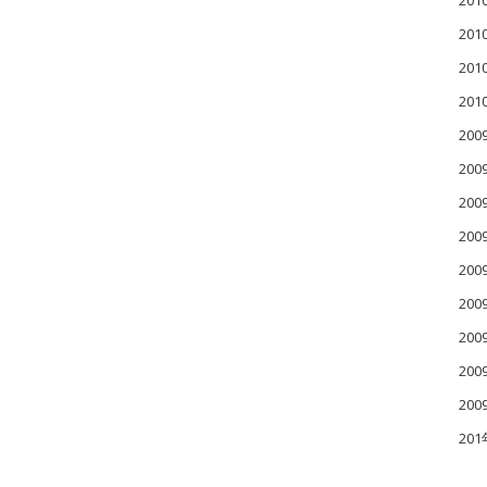
20
20
20
20
200
200
200
20
20
20
20
20
20
20