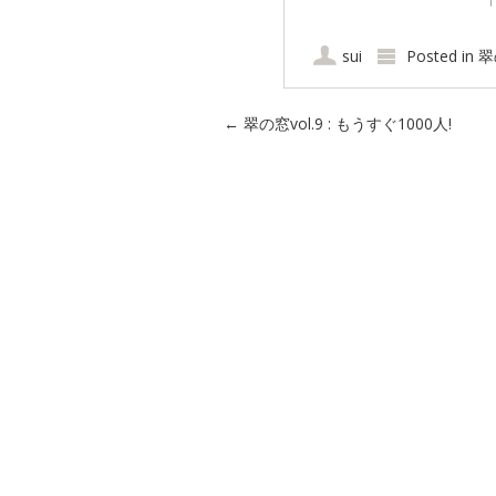
sui
Posted in
翠
Post navigation
←
翠の窓vol.9 : もうすぐ1000人!