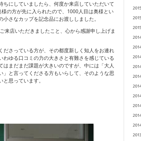
待ちにしていましたら、何度か来店していただいて
20
奥様の方が先に入られたので、1000人目は奥様とい
20
の小さなカップを記念品にお渡ししました。
20
にご来店いただき
ましたこと、心から感謝申し上げま
201
201
ださっている方が、その都度新しく知人をお連れ
20
いわゆる口コミの力の大きさと有難さを感じている
てはまだまだ課題が大きいのですが、中には「大人
20
い」と言ってくださる方もいらして、そのような思
20
いと思っています。
20
20
20
20
20
201