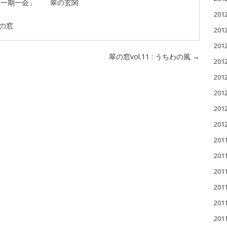
「一期一会」 翠の玄関
20
の窓
20
20
翠の窓vol.11 : うちわの風
→
20
20
20
20
20
201
201
201
20
20
20