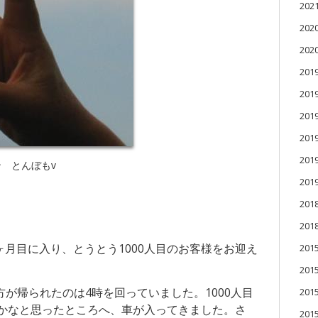
20
20
20
201
201
20
20
20
ン とんぼもv
20
201
201
ヶ月目に入り、とうとう1000人目のお客様をお迎え
20
20
方が帰られたのは4時を回っていました。1000人目
20
かなと思ったところへ、車が入ってきました。さ
20