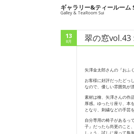
ギャラリー&ティールーム S
Galley & TeaRoom Sui
13
翠の窓vol.4
8月
矢澤金太郎さんの『おふ
お客様に好評だったどっ
なので、優しい雰囲気が
素材は檜、矢澤さんの作
厚感。ゆったり座り、本
となり、刺繍などの手芸
自分専用の椅子があるっ
子』だったら尚更のこと
しょう。試しに座って鳥