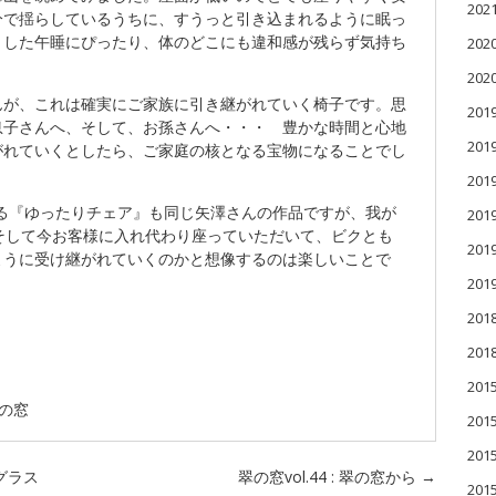
20
分で揺らしているうちに、すうっと引き込まれるように眠っ
とした午睡にぴったり、体のどこにも違和感が残らず気持ち
20
20
んが、これは確実にご家族に引き継がれていく椅子です。思
201
息子さんへ、そして、お孫さんへ・・・ 豊かな時間と心地
201
がれていくとしたら、ご家庭の核となる宝物になることでし
20
ある『ゆったりチェア』も同じ矢澤さんの作品ですが、我が
20
そして今お客様に入れ代わり座っていただいて、ビクとも
20
ように受け継がれていくのかと想像するのは楽しいことで
20
201
201
20
の窓
20
20
クグラス
翠の窓vol.44 : 翠の窓から
→
20