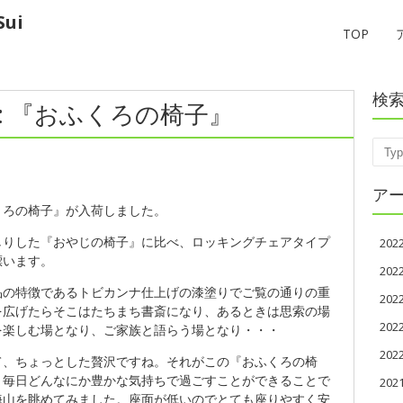
ui
TOP
検
3 : 『おふくろの椅子』
Sear
ア
くろの椅子』が入荷しました。
しりした『おやじの椅子』に比べ、ロッキングチェアタイプ
20
漂います。
20
品の特徴であるトビカンナ仕上げの漆塗りでご覧の通りの重
20
を広げたらそこはたちまち書斎になり、あるときは思索の場
20
を楽しむ場となり、ご家族と語らう場となり・・・
20
て、ちょっとした贅沢ですね。それがこの『おふくろの椅
、毎日どんなにか豊かな気持ちで過ごすことができることで
202
海山を眺めてみました。座面が低いのでとても座りやすく安