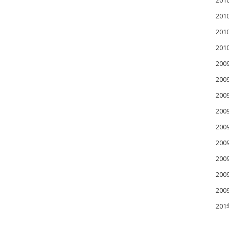
20
20
20
20
200
200
200
20
20
20
20
20
20
20