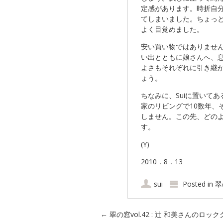
定感があります。時折自
てしまいました。ちょっ
よく目覚めました。
安い買い物ではありませ
い出とともに娘さんへ、
よさもそれぞれに引き継
ょう。
ちなみに、Suiに置いて
家のリビングで10数年、
しません。この先、どの
す。
(Y)
2010．8．13
sui
Posted in
翠
Post navigation
←
翠の窓vol.42 : 辻 和美さんのロッ