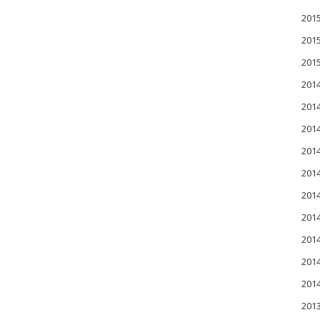
20
20
20
201
201
20
20
20
20
20
20
20
20
201