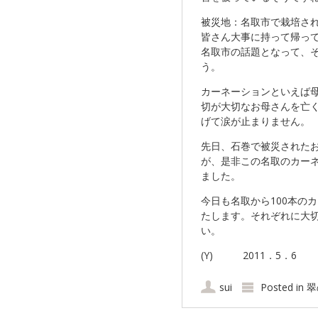
被災地：名取市で栽培さ
皆さん大事に持って帰っ
名取市の話題となって、
う。
カーネーションといえば
切が大切なお母さんを亡
げて涙が止まりません。
先日、石巻で被災された
が、是非この名取のカー
ました。
今日も名取から100本の
たします。それぞれに大
い。
(Y) 2011．5．6
sui
Posted in
翠