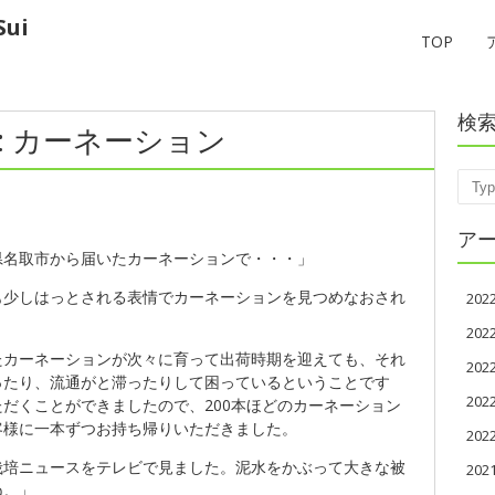
ui
TOP
検
6 : カーネーション
Sear
ア
県名取市から届いたカーネーションで・・・」
も少しはっとされる表情でカーネーションを見つめなおされ
20
20
たカーネーションが次々に育って出荷時期を迎えても、それ
20
ったり、流通がと滞ったりして困っているということです
20
だくことができましたので、200本ほどのカーネーション
客様に一本ずつお持ち帰りいただきました。
20
栽培ニュースをテレビで見ました。泥水をかぶって大きな被
202
ね。」