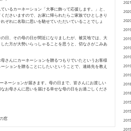
20
れているカーネーション「大事に飾って応援します。」と、
20
てくださいますので、お家に帰られたらご家族でひとしきり
20
それぞれに名取に思いを馳せていただいていることでしょ
201
母の日、その母の日が間近になりましたが、被災地では、大
201
くした方が大勢いらっしゃることを思うと、切なさがこみあ
20
20
お母さんにカーネーションを贈るつもりでいたというお客様
20
ネーションを贈ることにしたいということで、連絡先を教え
20
カーネーションが届きます。母の日まで、皆さんにお渡しい
201
切なお母さんに思いを届ける幸せな母の日をお過ごしくださ
201
20
20
の窓
20
20