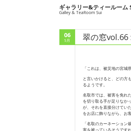
ギャラリー&ティールーム S
Galley & TeaRoom Sui
06
翠の窓vol.6
5月
「これは、被災地の宮城
と言いかけると、どの方
るようです。
名取市では、被害を免れ
を切り取る手が足りなか
が、それを直接分けていた
をお店に飾りながら、お
「名取のカーネーション
害を被っているそうです