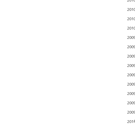
20
20
20
20
200
200
200
20
20
20
20
20
20
20