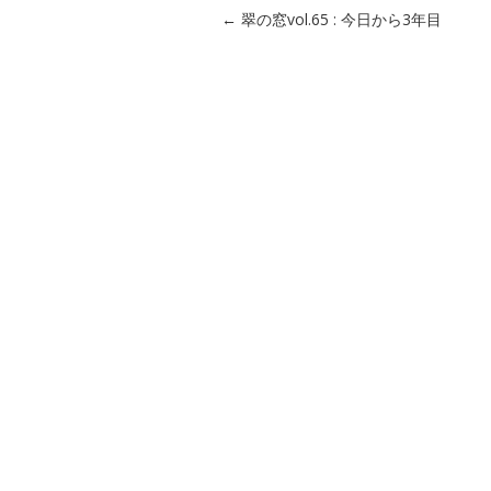
Post navigation
←
翠の窓vol.65 : 今日から3年目