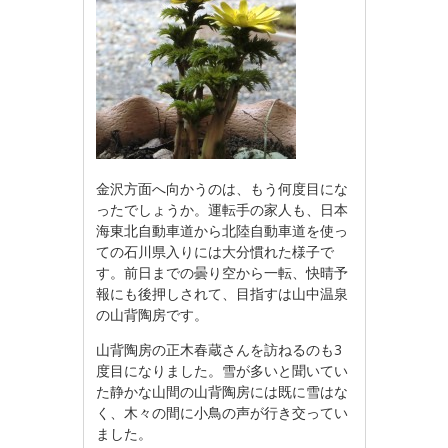
金沢方面へ向かうのは、もう何度目にな
ったでしょうか。運転手の家人も、日本
海東北自動車道から北陸自動車道を使っ
ての石川県入りには大分慣れた様子で
す。前日までの曇り空から一転、快晴予
報にも後押しされて、目指すは山中温泉
の山背陶房です。
山背陶房の正木春蔵さんを訪ねるのも3
度目になりました。雪が多いと聞いてい
た静かな山間の山背陶房には既に雪はな
く、木々の間に小鳥の声が行き交ってい
ました。