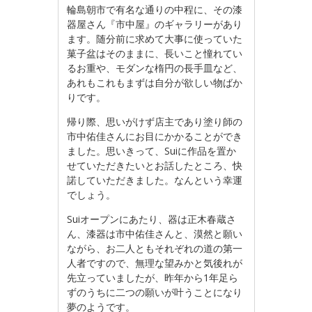
輪島朝市で有名な通りの中程に、その漆
器屋さん『市中屋』のギャラリーがあり
ます。随分前に求めて大事に使っていた
菓子盆はそのままに、長いこと憧れてい
るお重や、モダンな楕円の長手皿など、
あれもこれもまずは自分が欲しい物ばか
りです。
帰り際、思いがけず店主であり塗り師の
市中佑佳さんにお目にかかることができ
ました。思いきって、Suiに作品を置か
せていただきたいとお話したところ、快
諾していただきました。なんという幸運
でしょう。
Suiオープンにあたり、器は正木春蔵さ
ん、漆器は市中佑佳さんと、漠然と願い
ながら、お二人ともそれぞれの道の第一
人者ですので、無理な望みかと気後れが
先立っていましたが、昨年から1年足ら
ずのうちに二つの願いが叶うことになり
夢のようです。