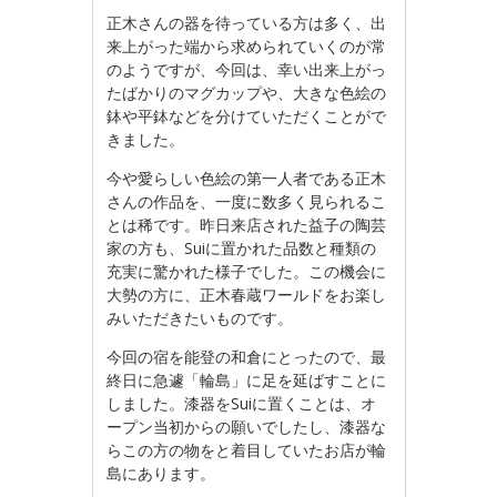
正木さんの器を待っている方は多く、出
来上がった端から求められていくのが常
のようですが、今回は、幸い出来上がっ
たばかりのマグカップや、大きな色絵の
鉢や平鉢などを分けていただくことがで
きました。
今や愛らしい色絵の第一人者である正木
さんの作品を、一度に数多く見られるこ
とは稀です。昨日来店された益子の陶芸
家の方も、Suiに置かれた品数と種類の
充実に驚かれた様子でした。この機会に
大勢の方に、正木春蔵ワールドをお楽し
みいただきたいものです。
今回の宿を能登の和倉にとったので、最
終日に急遽「輪島」に足を延ばすことに
しました。漆器をSuiに置くことは、オ
ープン当初からの願いでしたし、漆器な
らこの方の物をと着目していたお店が輪
島にあります。